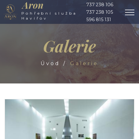
Aron
737 238 106
737 238 105
Pohřební služba
Havířov
596 815 131
Galerie
Úvod
Galerie