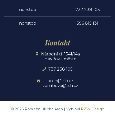
nonstop
737 238 105
nonstop
596 815 131
Kontakt
Národní tř. 1541/14a
Havířov - město
737 238 105
aron@tsh.cz
zarubova@tsh.cz
©
2026
Pohřební služba Aron | Vytvořil
PZW Design