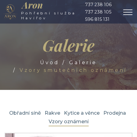
Aron
737 238 106
737 238 105
Pohřební služba
Havířov
596 815 131
Galerie
Úvod
Galerie
Vzory smutečních oznámení
Obřadní síně
Rakve
Kytice a věnce
Prodejna
Vzory oznámení