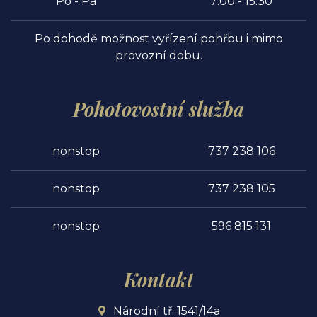
Po - Pá
7:00 - 15:30
Po dohodě možnost vyřízení pohřbu i mimo
provozní dobu.
Pohotovostní služba
nonstop
737 238 106
nonstop
737 238 105
nonstop
596 815 131
Kontakt
Národní tř. 1541/14a